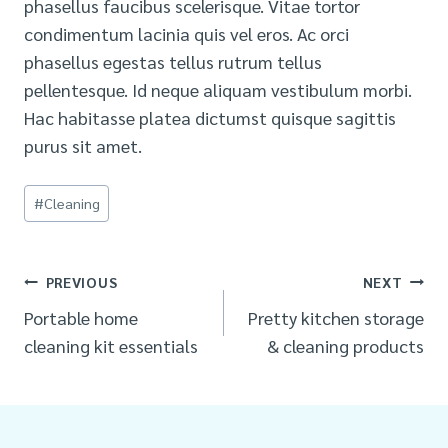
phasellus faucibus scelerisque. Vitae tortor
condimentum lacinia quis vel eros. Ac orci
phasellus egestas tellus rutrum tellus
pellentesque. Id neque aliquam vestibulum morbi.
Hac habitasse platea dictumst quisque sagittis
purus sit amet.
Post
#
Cleaning
Tags:
Post
PREVIOUS
NEXT
Portable home
Pretty kitchen storage
navigation
cleaning kit essentials
& cleaning products