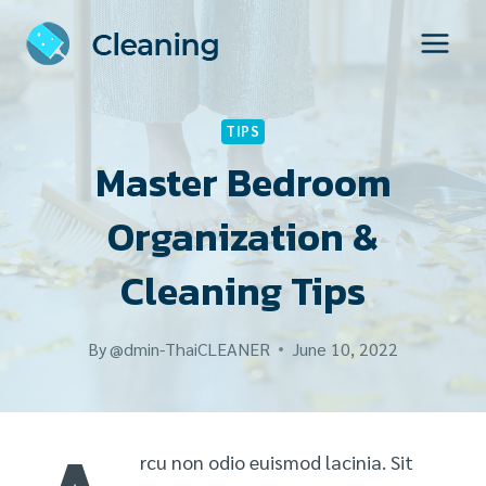
Skip
to
content
TIPS
Master Bedroom
Organization &
Cleaning Tips
By
@dmin-ThaiCLEANER
June 10, 2022
rcu non odio euismod lacinia. Sit