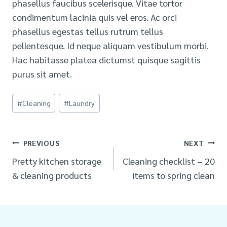
phasellus faucibus scelerisque. Vitae tortor
condimentum lacinia quis vel eros. Ac orci
phasellus egestas tellus rutrum tellus
pellentesque. Id neque aliquam vestibulum morbi.
Hac habitasse platea dictumst quisque sagittis
purus sit amet.
Post
#
Cleaning
#
Laundry
Tags:
Post
PREVIOUS
NEXT
Pretty kitchen storage
Cleaning checklist – 20
navigation
& cleaning products
items to spring clean