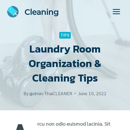
Skip
to
content
TIPS
Laundry Room
Organization &
Cleaning Tips
By
@dmin-ThaiCLEANER
June 10, 2022
rcu non odio euismod lacinia. Sit